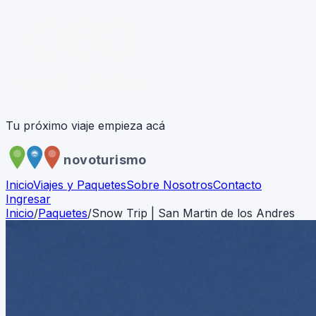
Tu próximo viaje empieza acá
novoturismo
Inicio
Viajes y Paquetes
Sobre Nosotros
Contacto
Ingresar
Inicio
/
Paquetes
/
Snow Trip | San Martin de los Andres