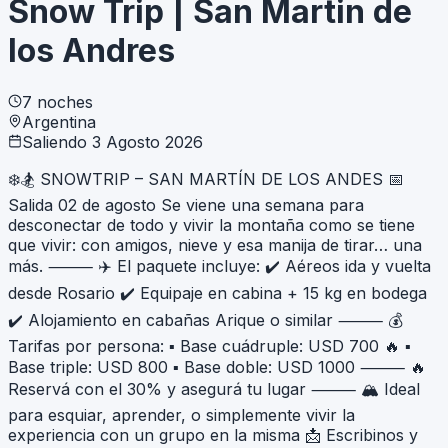
Snow Trip | San Martin de
los Andres
7
noches
Argentina
Saliendo 3 Agosto 2026
❄️🏂 SNOWTRIP – SAN MARTÍN DE LOS ANDES 📅
Salida 02 de agosto Se viene una semana para
desconectar de todo y vivir la montaña como se tiene
que vivir: con amigos, nieve y esa manija de tirar… una
más. ⸻ ✈️ El paquete incluye: ✔️ Aéreos ida y vuelta
desde Rosario ✔️ Equipaje en cabina + 15 kg en bodega
✔️ Alojamiento en cabañas Arique o similar ⸻ 💰
Tarifas por persona: ▪️ Base cuádruple: USD 700 🔥 ▪️
Base triple: USD 800 ▪️ Base doble: USD 1000 ⸻ 🔥
Reservá con el 30% y asegurá tu lugar ⸻ 🏔️ Ideal
para esquiar, aprender, o simplemente vivir la
experiencia con un grupo en la misma 📩 Escribinos y