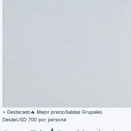
⭐ Destacado
🔥 Mejor precio
Salidas Grupales
Desde
USD
700
por persona