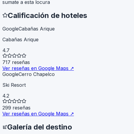
sumate a esta locura
Calificación de hoteles
G
o
o
g
l
e
Cabañas Arique
Cabañas Arique
4.7
717
reseñas
Ver reseñas en Google Maps ↗
G
o
o
g
l
e
Cerro Chapelco
Ski Resort
4.2
299
reseñas
Ver reseñas en Google Maps ↗
Galería del destino