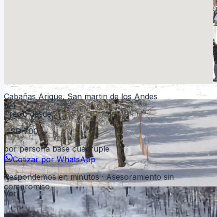
Cabañas Arique, San martin de los Andes
Ver
Precio desde
USD
700
por persona base cuádruple
Cotizar por WhatsApp
Respondemos en minutos · Asesoramiento sin
compromiso
Ver